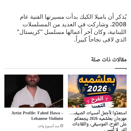
يُذكر أن باميلا الكيك بدأت مسيرتها الفنية عام
2008، وشاركت في العديد من المسلسلات
اللبنانية، وكان آخر أعمالها مسلسل “كريستال”
الذي لاقى نجاحاً كبيراً.
مقالات ذات صلة
استعدّوا لأجمل أمسيات الصيف…
Artist Profile: Fahed Hawa –
مهرجان بعلشميه 2026 يجمعكم
Lebanese Violinist
على الفرح، الموسيقى، واللقاءات
منذ أسبوع واحد
التي لا تُنسى.