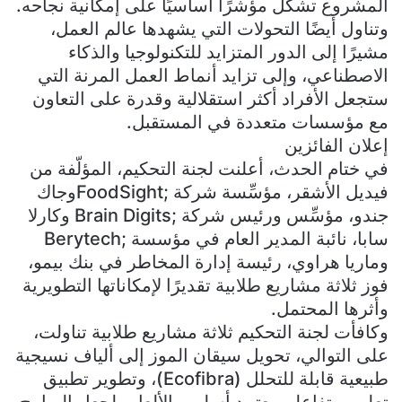
المشروع تشكّل مؤشرًا أساسيًا على إمكانية نجاحه.
وتناول أيضًا التحولات التي يشهدها عالم العمل،
مشيرًا إلى الدور المتزايد للتكنولوجيا والذكاء
الاصطناعي، وإلى تزايد أنماط العمل المرنة التي
ستجعل الأفراد أكثر استقلالية وقدرة على التعاون
مع مؤسسات متعددة في المستقبل.
إعلان الفائزين
في ختام الحدث، أعلنت لجنة التحكيم، المؤلّفة من
فيديل الأشقر، مؤسِّسة شركة ;FoodSightوجاك
جندو، مؤسِّس ورئيس شركة ;Brain Digits وكارلا
سابا، نائبة المدير العام في مؤسسة ;Berytech
وماريا هراوي، رئيسة إدارة المخاطر في بنك بيمو،
فوز ثلاثة مشاريع طلابية تقديرًا لإمكاناتها التطويرية
وأثرها المحتمل.
وكافأت لجنة التحكيم ثلاثة مشاريع طلابية تناولت،
على التوالي، تحويل سيقان الموز إلى ألياف نسيجية
طبيعية قابلة للتحلل (Ecofibra)، وتطوير تطبيق