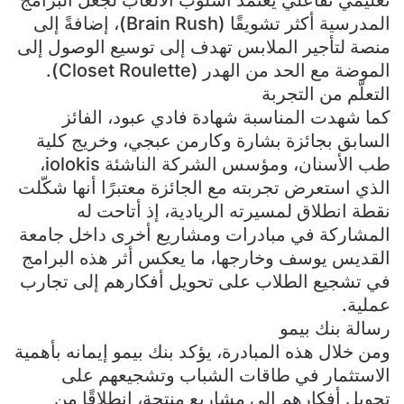
تعليمي تفاعلي يعتمد أسلوب الألعاب لجعل البرامج
المدرسية أكثر تشويقًا (Brain Rush)، إضافةً إلى
منصة لتأجير الملابس تهدف إلى توسيع الوصول إلى
الموضة مع الحد من الهدر (Closet Roulette).
التعلّم من التجربة
كما شهدت المناسبة شهادة فادي عبود، الفائز
السابق بجائزة بشارة وكارمن عبجي، وخريج كلية
طب الأسنان، ومؤسس الشركة الناشئة iolokis،
الذي استعرض تجربته مع الجائزة معتبرًا أنها شكّلت
نقطة انطلاق لمسيرته الريادية، إذ أتاحت له
المشاركة في مبادرات ومشاريع أخرى داخل جامعة
القديس يوسف وخارجها، ما يعكس أثر هذه البرامج
في تشجيع الطلاب على تحويل أفكارهم إلى تجارب
عملية.
رسالة بنك بيمو
ومن خلال هذه المبادرة، يؤكد بنك بيمو إيمانه بأهمية
الاستثمار في طاقات الشباب وتشجيعهم على
تحويل أفكارهم إلى مشاريع منتجة، انطلاقًا من