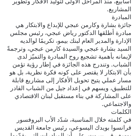
أسابيع، منذ المراحل الأولى لتوليد الأفكار وتطوير
المشاريع.
المبادرة
جائزة بشارة وكارمن عبجي للإبداع والابتكار هي
مبادرة أطلقها الدكتور رياض عبجي، رئيس مجلس
الإدارة والمدير العام لبنك بيمو، تكريمًا لوالديه
السيد بشارة عبجي والسيدة كارمن عبجي، وترجمةً
لإيمانه بأهمية تشجيع روح المبادرة والتميّز لدى
الشباب. وتندرج هذه الجائزة في إطار رؤية تؤمن
بأن الابتكار لا يقتصر على كونه فكرة نظرية، بل هو
مسار عملي يتيح تحويل الأفكار إلى مشاريع قابلة
للتطبيق، ويسهم في إعداد جيل من الشباب القادر
على المشاركة في بناء مستقبل لبنان الاقتصادي
والاجتماعي.
الكلمات
في كلمته خلال المناسبة، شدّد الأب البروفسور
فرانسوا بويدك اليسوعي، رئيس جامعة القديس
يوسف في بيروت، على أن المبادرات التي يقدّمها