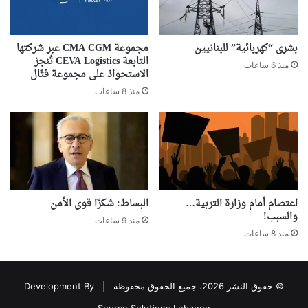
بشرى “كهربائية” للبنانيين
مجموعة CMA CGM عبر شركتها
التابعة CEVA Logistics تُنجز
منذ 6 ساعات
الاستحواذ على مجموعة فتّال
منذ 8 ساعات
اعتصام أمام وزارة التربية…
البساط: شكرًا قوى الأمن
والسبب!
منذ 9 ساعات
منذ 8 ساعات
© حقوق النشر 2026، جميع الحقوق محفوظة |
Development By
Source Solutions Lebanon