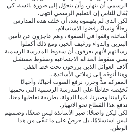
الرسمي أن ينهار، وأن يتحوّل إلى صورة بائسة، كي
يُقال للناس إن التعليم الرسمي انتهى.
لكن الذي لم يفهموه بعد، أن خلف هذه المدارس
رجالًا ونساءً رفضوا الاستسلام.
أساتذة وقفوا في الصفوف وهم عاجزون عن تأمين
البنزين والدواء ورغيف الخبز، ومع ذلك أكملوا
رسالتهم لأنهم يعرفون أن سقوط المدرسة الرسمية
يعني سقوط العدالة الاجتماعية وسقوط مستقبل
آلاف العوائل الذين يرزحون تحت خط الفقر.
وهنا أتوجّه إلى زملائي الأساتذة…
المعركة مدٌّ وجزر، نرفع الصوت أحيانًا، وأحيانًا
نُخفِضه حفاظًا على المدرسة الرسمية التي نحميها
بكرامتنا وصبرنا، فيما الدولة، بطريقة تعاطيها معنا،
تدفع هذا القطاع نحو الانهيار.
لكن ليكن واضحًا: صبر الأساتذة ليس ضعفًا، وصمتهم
ليس استسلامًا، بل حرصٌ على ما تبقّى من هذا
الوطن.