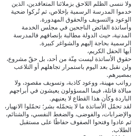
ولا ننسى الظلم اللاحق بزملائنا المتعاقدين، الذين
خدموا المدرسة الرسمية بإخلاص، ثم تُركوا ضحية
الوعود والتسويف والحقوق المهدورة.
وأساتذة الفائض الناجحين في مجلس الخدمة
المدنية، حيث الدولة مطالبة بإنصافهم فالمدرسة
الرسمية بحاجة إليهم والشواغر كبيرة.
أيها الحفل الكريم،
حقوق الأساتذة ليست مِنّة من أحد، بل حقّ مشروع،
ولن نقبل بعد اليوم باستمرار تجاهلهم أو التلاعب
بمصيرهم.
رواتب مهينة، ووعود كاذبة، وتسويف مقصود، ولا
مبالاة قاتلة، فيما المسؤولون يعيشون في أبراجهم
الباردة وكأن هذا القطاع لا يعنيهم.
لقد تحمّل الأساتذة ما لا يتحمّله بشر؛ تحمّلوا الانهيار،
والإضرابات، والفوضى، والضغط النفسي، والشتائم،
ثم عادوا وفتحوا الصفوف حفاظًا على مستقبل
الطلاب.