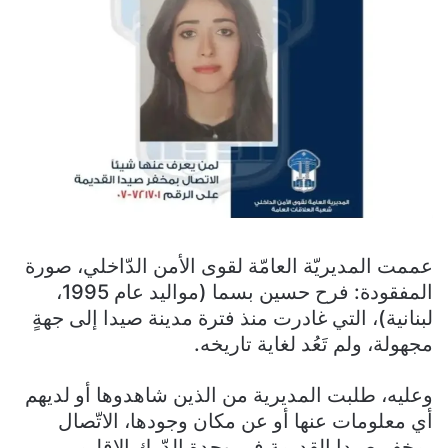
عممت المديريّة العامّة لقوى الأمن الدّاخلي، صورة
المفقودة: فرح حسين بسما (مواليد عام 1995،
لبنانية)، التي غادرت منذ فترة مدينة صيدا إلى جهةٍ
مجهولة، ولم تَعُد لغاية تاريخه.
وعليه، طلبت المديرية من الذين شاهدوها أو لديهم
أي معلومات عنها أو عن مكان وجودها، الاتّصال
بمخفر صيدا القديمة في وحدة الدّرك الإقليمي،