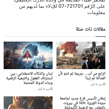
على الرّقم 721701-07 للإدلاء بما لديهم من
معلومات
مقالات ذات صلة
الرابع من آب… جريمة لم تنتهِ لأن
لبنان والذكاء الاصطناعي: بين
العدالة لم تبدأ
استنزاف العقول والتبعية الرقمية
وبناء الدولة المنتجة
منذ 4 أيام
منذ 4 أيام
إعلان تأسيس فرع جديد لجامعة
سيّدة اللويزة NDU في بيروت
بالتعاون مع الرهبنة الكبوشيَّة