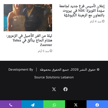
إعلان تأسيس فرع جديد لجامعة
سيّدة اللويزة NDU في بيروت
بالتعاون مع الرهبنة الكبوشيَّة
منذ 4 أيام
ليلة من الفن الأصيل في الزعرور:
هشام الحاج يتألق في Tulua
Zaarour
منذ 5 أيام
© حقوق النشر 2026، جميع الحقوق محفوظة |
Development By
Source Solutions Lebanon
فيسبوك
‫X
Association
avec