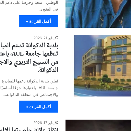
الوطني سعيا وحرصا على دعم المس
في الفنون…
أكمل القراءة »
يناير 21, 2026
بلدبة الدكوانة تدعم المبا
تنظمها جا
من النسيج التربوي والا
الدكوانة.
تُعلن بلدية الدكوانة دعمها للمبادرة ا
جامعة AUL، باعتبارها جزءًا أس
والاجتماعي في منطقة الدكوانة.…
أكمل القراءة »
يناير 17, 2026
إنقاذ عائلة حاصرتها الثل