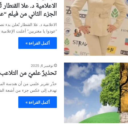
الاعلامية د. علا القنطار 
الجزء الثاني من فيلم “عو
الاعلامية د. علا القنطار تُعلن بدء ت
“عودوا يا مغتربين” أعلنت الإعلامية 
أكمل القراءة »
نوفمبر 6, 2025
تحذيرٌ علميّ من التلاعب
حذّر تقرير علمي من أن هندسة المن
تهدف إلى عكس جزء من أشعة الش
أكمل القراءة »