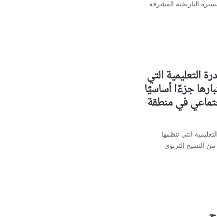
يرة التاريخية المشرقة
درة التعليمية التي
معة AUL، باعتبارها جزءًا أساسيًا
جتماعي في منطقة
لتعليمية التي تنظمها
اسيًا من النسيج التربوي
وج