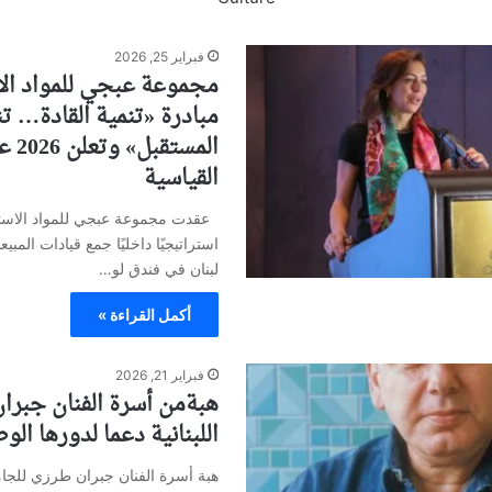
فبراير 25, 2026
مجموعة عبجي للمواد الا
مبادرة «تنمية القادة… تن
المس
القياسية
استراتيجيًا داخليًا جمع قيادات المب
لبنان في فندق لو…
أكمل القراءة »
فبراير 21, 2026
هبةمن أسرة الفنان جبرا
اللبنانية دعما لدورها الو
هبة أسرة الفنان جبران طرزي للجامعة