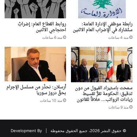
رابطة موظفي الإدارة العامة:
روابط القطاع العام: إضرابٌ
سنُشارك في الإضراب العام الاثنين
احتجاجي الاثنين
منذ 4 ساعات
منذ 6 ساعات
أرسلان: نحذّر من مسلسل الإجرام
سمحت باستيراد الفيول من دون
بحقّ دروز سوريا
تدقيق: الحكومة تقرُّ تقسيط
زيادات الرواتب… خلافاً للقانون
منذ 10 ساعات
منذ 9 ساعات
© حقوق النشر 2026، جميع الحقوق محفوظة |
Development By