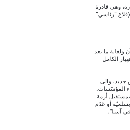
ورة، وهي قادرة
إقلاع “رئاسي”
 ولغاية ما بعد
نهيار الكامل
 جديد، والى
اء المؤسّسات.
 بمستقبل أزمة
لميّة أو عَدَم
في آسيا”.