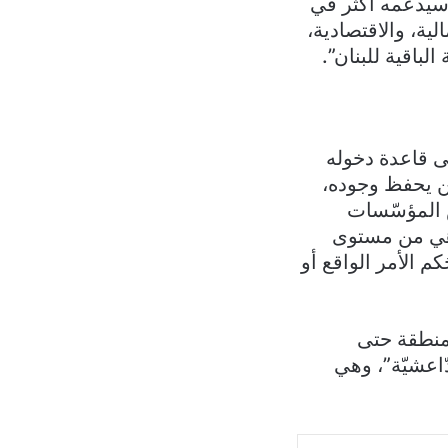
وسيدعمه أكثر في
ية، والاقتصادية،
باقية للبنان”.
ى قاعدة دخوله
يّن يحفظ وجوده،
 المؤسّسات
 وهي من مستوى
 الأمر الواقع أو
لمنطقة حتى
دّاعشيّة”، وهي