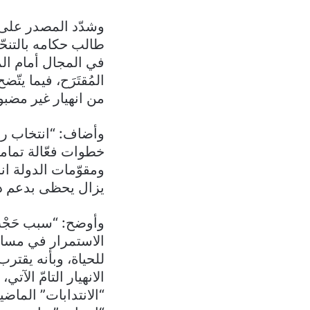
طالب حكامه بالتنحّي
في المجال أمام الم
المُقتَرَح، فيما يتّ
من انهيار غير مضبو
وأضاف: “انتخاب ر
خطوات فعّالة تماماً
ومقوّمات الدولة انح
يزال يحظى بدعم دو
وأوضح: “سبب حَجْب
الاستمرار في مساعد
للحياة، وبأنه يقتر
الانهيار التامّ الآ
“الانتدابات” الماض