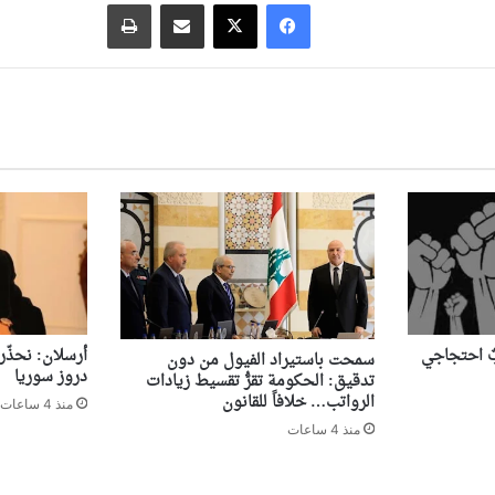
فيسبوك
‫X
مشاركة عبر البريد
طباعة
بٌ احتجاجي
أرسلان: نحذّر
سمحت باستيراد الفيول من دون
دروز سوريا
تدقيق: الحكومة تقرُّ تقسيط زيادات
الرواتب… خلافاً للقانون
منذ 4 ساعات
منذ 4 ساعات