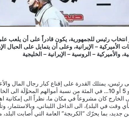
 انتخاب رئيس للجمهورية، يكون قادراً على أن يلعب على 
قات الأميركية – الإيرانية، وعلى أن يتمايل على الحبال الإ
ة، والأميركية – الروسية – الإيرانية – الخليجية
ى رئيس، يمتلك القدرة على إقناع كبار رجال المال والأع
بإعادة ولو 2 أو 3 أو 5 أو 10… في المئة من نسبة أموالهم المحوَّلَة 
ى الخارج كان مشروعاً في مكان ما، نظراً الى إمكانية اهت
ي وقت في البلد)، الى الداخل اللبناني، وبالاستثمار، 
ن جديد، بما يحرّك “الكربجة” العامة التي أصابت البلد،