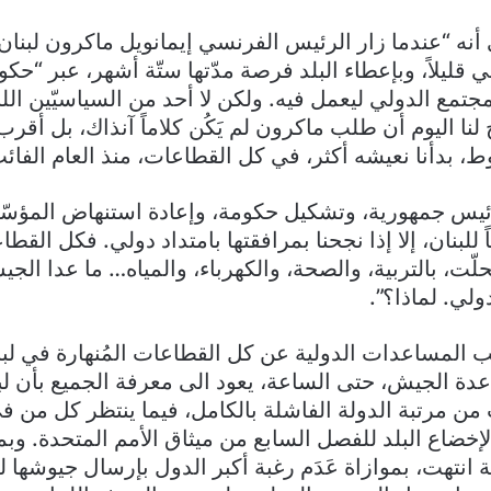
 قليلاً، وبإعطاء البلد فرصة مدّتها ستّة أشهر، عبر “حكو
جتمع الدولي ليعمل فيه. ولكن لا أحد من السياسيّين اللب
ضح لنا اليوم أن طلب ماكرون لم يَكُن كلاماً آنذاك، بل أقرب
ط، بدأنا نعيشه أكثر، في كل القطاعات، منذ العام الفائ
ئيس جمهورية، وتشكيل حكومة، وإعادة استنهاض المؤسّ
 للبنان، إلا إذا نجحنا بمرافقتها بامتداد دولي. فكل ال
لّت، بالتربية، والصحة، والكهرباء، والمياه… ما عدا الجيش
لي. لماذا؟”.
 المساعدات الدولية عن كل القطاعات المُنهارة في لبنا
ة الجيش، حتى الساعة، يعود الى معرفة الجميع بأن لبنان
ب من مرتبة الدولة الفاشلة بالكامل، فيما ينتظر كل من 
تي، لإخضاع البلد للفصل السابع من ميثاق الأمم المتحدة. وب
ية انتهت، بموازاة عَدَم رغبة أكبر الدول بإرسال جيوشها 