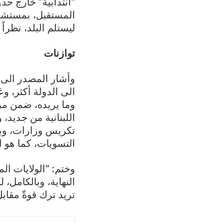
“انتدابية” خارج حد
المستقبل، بمستشاري
ليستلم البلد، نظرا
توازنات
وأشار المصدر الى 
الى الدولة أكثر، وع
وما يريده، ضمن مر
اللبنانية من جديد،
تكريس وزارات، وبعض
التسويات، كما هو ال
وختم: “الولايات الم
النهاية، وبالكامل، 
تريد ترك قوةّ مقاب