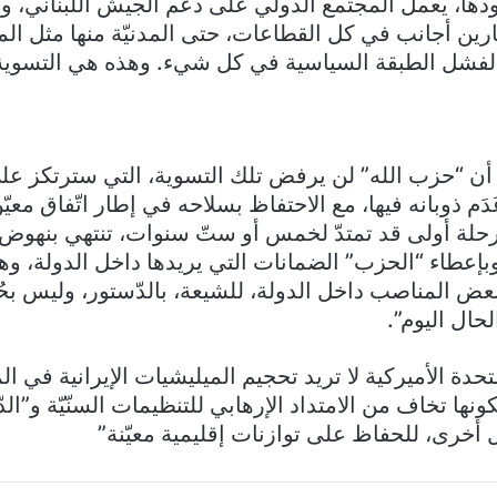
ودها، يعمل المجتمع الدولي على دعم الجيش اللبناني، 
ن أجانب في كل القطاعات، حتى المدنيّة منها مثل المال
ً لفشل الطبقة السياسية في كل شيء. وهذه هي التسوية ال
أن “حزب الله” لن يرفض تلك التسوية، التي سترتكز عل
َدَم ذوبانه فيها، مع الاحتفاظ بسلاحه في إطار اتّفاق مع
حلة أولى قد تمتدّ لخمس أو ستّ سنوات، تنتهي بنهوض
 وبإعطاء “الحزب” الضمانات التي يريدها داخل الدولة،
 المناصب داخل الدولة، للشيعة، بالدّستور، وليس بحُكم
حال اليوم”.
تحدة الأميركية لا تريد تحجيم الميليشيات الإيرانية في ا
لكونها تخاف من الامتداد الإرهابي للتنظيمات السنّيّة و”ال
ل أخرى، للحفاظ على توازنات إقليمية معيّنة”