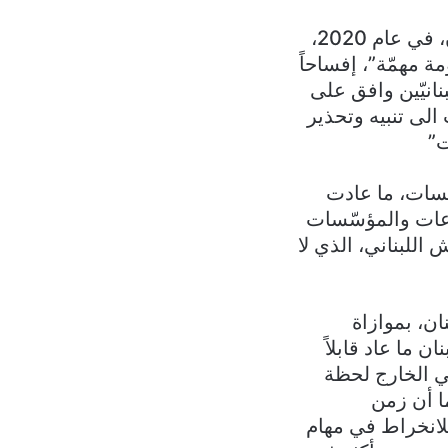
وشدّد المصدر على أنه “عندما زار الرئيس الفرنسي إيمانويل ماكرون لبنان، في عام 2020،
مة مهمّة”، إفساحاً
نانيّين وافق على
 الى تنبيه وتحذير
ت”
سات، ما عادت
قطاعات والمؤسّسات
 اللبناني، الذي لا
ن، بموازاة
 ما عاد قابلاً
في الخارج لحظة
ما أن زمن
للانخراط في مهام