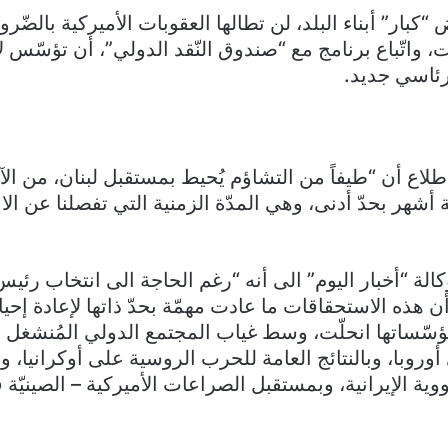
“كبار” أبناء البلد، لن تطالها العقوبات الأميركية بالضّر
، واتّباع برنامج مع “صندوق النّقد الدولي”، أن تؤسّس ل
رئاسي جديد.
لاع أن “طيفاً من التشاؤم يُحيط بمستقبل لبنان، من الآن
ية أشهر بحدّ أدنى، وهي المدّة الزمنية التي تفصلنا عن الا
ة “أخبار اليوم” الى أنه “رغم الحاجة الى انتخاب رئيس
ن هذه الاستحقاقات ما عادت مهمّة بحدّ ذاتها لإعادة إحي
ومؤسّساتها انحلّت، وسط غياب المجتمع الدولي المُنشغل
وروبا، وبالنتائج العامة للحرب الروسية على أوكرانيا، وبس
وية الإيرانية، وبمستقبل الصراعات الأميركية – الصينيّة 