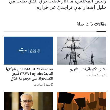
رئيس المجلس، ما أثار غضب بري الذي طلب من
خليل إصدار بيانٍ تراجعيّ عن قراره
مقالات ذات صلة
بشرى “كهربائية” للبنانيين
مجموعة CMA CGM عبر شركتها
التابعة CEVA Logistics تُنجز
منذ 4 ساعات
الاستحواذ على مجموعة فتّال
منذ 6 ساعات