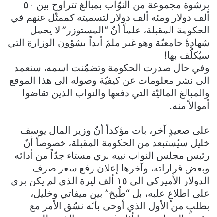
برشوة مجموعة من النوّاب بمبالغ تتراوح بين ٥٠
ألف دولار ومئة ألف دولار لتسميته كممثّل عنهم في
الحكومة المقبلة، علماً أنّ “المستوزر” لا يحمل
شهادةً جامعيّة وهو غير ملمّ أبداً بشؤون الوزارة التي
سيُكلَّف بها!
وفي حال صدرت الحكومة وتضمّنت اسمه، سنعمد
الى نشر معلومات عن كيفيّة وصوله الى هذا الموقع
والمبالغ الماليّة التي دفعها والنواب الذين تقاضوا
أموالاً منه.
على صعيدٍ آخر، بات مؤكداً أنّ وزير المال يوسف
خليل سيُستبعد من الحكومة المقبلة، خصوصاً أنّ
رئيس مجلس النواب نبيه بري مستاء جدّاً من أدائه
وبعض قراراته، وآخرها إعلان رفع سعر صرف
الدولار الأميركي الى ١٥ ألف ليرة الذي لم يكن بري
على اطلاعٍ عليه، بل “طُبخ” بين ميقاتي وخليل،
بطلبٍ من الأول الذي أوحى بأنّه نسّق الأمر مع