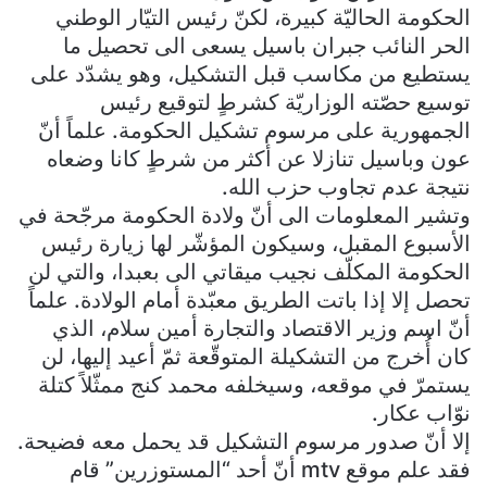
الحكومة الحاليّة كبيرة، لكنّ رئيس التيّار الوطني
الحر النائب جبران باسيل يسعى الى تحصيل ما
يستطيع من مكاسب قبل التشكيل، وهو يشدّد على
توسيع حصّته الوزاريّة كشرطٍ لتوقيع رئيس
الجمهورية على مرسوم تشكيل الحكومة. علماً أنّ
عون وباسيل تنازلا عن أكثر من شرطٍ كانا وضعاه
نتيجة عدم تجاوب حزب الله.
وتشير المعلومات الى أنّ ولادة الحكومة مرجّحة في
الأسبوع المقبل، وسيكون المؤشّر لها زيارة رئيس
الحكومة المكلّف نجيب ميقاتي الى بعبدا، والتي لن
تحصل إلا إذا باتت الطريق معبّدة أمام الولادة. علماً
أنّ اسم وزير الاقتصاد والتجارة أمين سلام، الذي
كان أُخرج من التشكيلة المتوقّعة ثمّ أعيد إليها، لن
يستمرّ في موقعه، وسيخلفه محمد كنج ممثّلاً كتلة
نوّاب عكار.
إلا أنّ صدور مرسوم التشكيل قد يحمل معه فضيحة.
فقد علم موقع mtv أنّ أحد “المستوزرين” قام