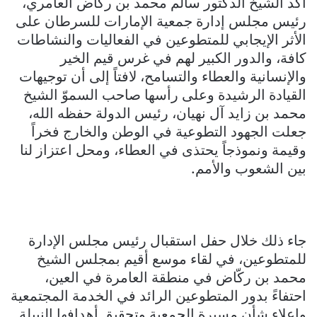
أكد الشيخ الدكتور سالم محمد بن ركاض العامري،
رئيس مجلس إدارة جمعية الإمارات للسرطان على
الأثر الإيجابي للمتطوعين في الفعاليات والنشاطات
كافة، والدور الكبير لهم في غرس قيم الخير
والإنسانية والعطاء والتسامح، لافتاً إلى أن توجيهات
القيادة الرشيدة وعلى رأسها صاحب السموّ الشيخ
محمد بن زايد آل نهيان، رئيس الدولة حفظه الله،
جعلت الجهود التطوعية في الوطن والخارج فخراً
وقيمة ونموذجاً يحتذى في العطاء، ومحل اعتزاز لنا
بين الشعوب والأمم.
جاء ذلك خلال حفل استقبال رئيس مجلس الإدارة
للمتطوعين، في لقاء موسع أقيم بمجلس الشيخ
محمد بن ركّاض في منطقة العامرة في العين،
احتفاءً بدور المتطوعين الرائد في الخدمة المجتمعية
وإعلاء شأن مسيرة الجمعية وتحقيق أهدافها النبيلة