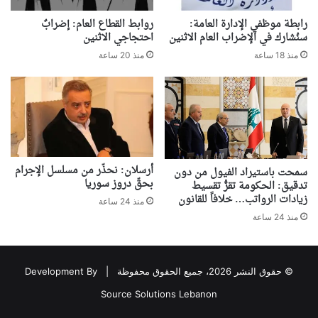
رابطة موظفي الإدارة العامة:
روابط القطاع العام: إضرابٌ
سنُشارك في الإضراب العام الاثنين
احتجاجي الاثنين
منذ 18 ساعة
منذ 20 ساعة
أرسلان: نحذّر من مسلسل الإجرام
سمحت باستيراد الفيول من دون
بحقّ دروز سوريا
تدقيق: الحكومة تقرُّ تقسيط
زيادات الرواتب… خلافاً للقانون
منذ 24 ساعة
منذ 24 ساعة
© حقوق النشر 2026، جميع الحقوق محفوظة |
Development By
Source Solutions Lebanon