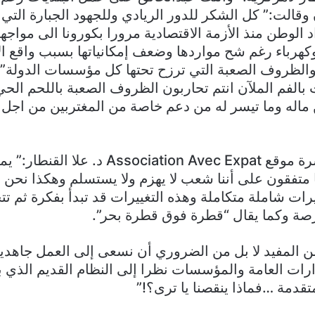
 وقالت:” كل الشكر للدور الريادي وللجهود الجبارة التي
د الوطن منذ الأزمة الاقتصادية مرورا بكورونا الى مواج
هرباء رغم شح مواردها وضعف إمكانياتها بسبب واقع الان
ة والظروف الصعبة التي ترزح تحتها كل مؤسسات الدولة”
 بالفم الملآن انتم تحاربون الظروف الصعبة باللحم الح
 ماله وما تيسر له من دعم خاصة من المغتربين من اجل ت
من جهتها قالت ناشرة موقع Association Avec Expat
 متفقون على أننا شعب لا يهزم ولا يستسلم وهكذا نحن الي
يرات شاملة متكاملة وهذه التغييرات قد تبدأ بفكرة ثم ت
صة وكما يقال “قطرة فوق قطرة بحر”.
من المفيد لا بل من الضروري أن نسعى إلى العمل جاهد
رات العامة والمؤسسات نظرا إلى النظام القديم الذي ب
تقدمة …فماذا ينقصنا يا ترى؟!”