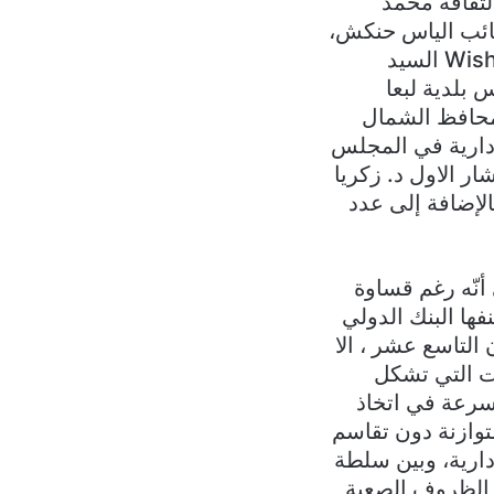
لثقافة محمد
النائب الياس حنكش،
ومدير عام شركة Malia Tac الأستاذ ماريو عقل، ومؤسس شركة Wish Money السيد
بلدية لبعا
محافظ الشمال
إدارية في المجلس
ر الاول د. زكريا
الإضافة إلى عدد
أنّه رغم قساوة
فها البنك الدولي
 التاسع عشر ، الا
ات التي تشكل
لسرعة في اتخاذ
متوازنة دون تقاسم
دارية، وبين سلطة
 الظروف الصعبة