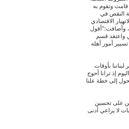
 قامت وتقوم به
هة النقص في
هيار الاقتصادي
، وأضافت:”أقول
ي واعتقد قسم
سيير أمور أهله
 د. علا القنطار:” يمر لبناننا بأوقات
وم إذ ترانا أحوج
تحول إلى خطة علنا
ين على تحسين
ات لا يراعي أدنى