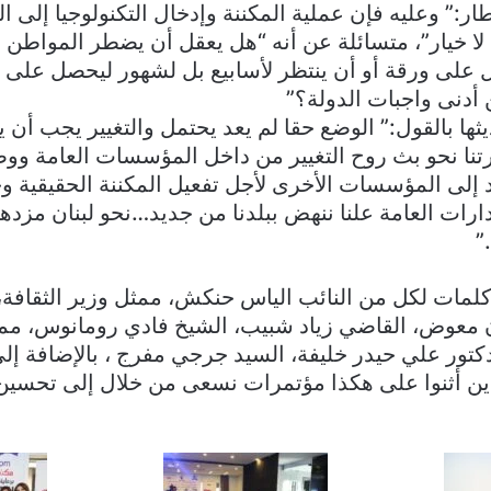
طار:” وعليه فإن عملية المكننة وإدخال التكنولوجيا إلى
ا لا خيار”، متسائلة عن أنه “هل يعقل أن يضطر المواط
 على ورقة أو أن ينتظر لأسابيع بل لشهور ليحصل على 
 أدنى واجبات الدولة؟”
ها بالقول:” الوضع حقا لم يعد يحتمل والتغيير يجب أن 
رتنا نحو بث روح التغيير من داخل المؤسسات العامة و
تد إلى المؤسسات الأخرى لأجل تفعيل المكننة الحقيقية و
ارات العامة علنا ننهض ببلدنا من جديد…نحو لبنان مزدهر
”
لمات لكل من النائب الياس حنكش، ممثل وزير الثقافة، ا
معوض، القاضي زياد شبيب، الشيخ فادي رومانوس، ممثل
تور علي حيدر خليفة، السيد جرجي مفرج ، بالإضافة إ
ذين أثنوا على هكذا مؤتمرات نسعى من خلال إلى تحسين