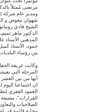
مؤتمرا تحت عنوان “
مرتضى مُمثلاً بالدك
شهوان معوض و القا
الشيخ فادي رومان
الدكتور ماهر تميم
المذهبي الأستاذ عا
حمود، الأستاذ كميل
من رؤساء البلديات 
وكانت عريفة الحفل 
المرحلة التي نعيشها
أنها من بين العشر ا
ان اجتماعنا اليوم
العمود الفقري لتطب
القرارات”، مضيفة إ
الصلاحيات والتعاون
محلية قائمة في إط