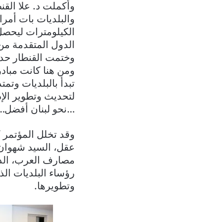
وأكملت د. علا القن
والبلديات بات أمر
الكيلومترات ليحصل
الدول المتقدمة من
وختمت القنطار حديث
ومن هنا كانت مباد
تبدأ بالبلديات وتم
لتحديث وتطوير الإد
…نحو لبنان أفضل…
وقد تخلل المؤتمر ك
عقل، السيد شهوان 
مصارف العرب، الدك
رؤساء البلديات ال
وتطويرها.