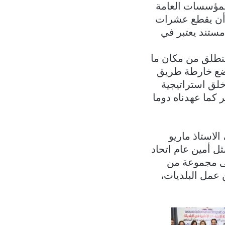
 المؤسسات العامة
ن أن يقطع عشرات
مستند يعتبر في
ينطلق من مكان ما
وضع خارطة طريق
خلق استراتيجية
 كما عهدناه دوما
لاستاذ ماريو
 أمين عام اتحاد
لى مجموعة من
 عمل البلديات،