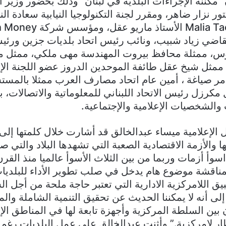
مكننة الإجراءات البلدية في لبنان” وذلك بحضور وزير ا
تور نزار ضاهر، ومقرر لجنة التكنولوجيا النيابية سعادة 
ضي زياد شبيب، ونائب رئيس اتحاد بلديات جزين ورئيس 
وس، ممثلة محافظ بيروت المهندسة مهى ملكي، ممثل 
، ممثل شيخ عقل طائفة الموحدين الدروز عضو اللجنة ال
مر صياغة ، أمين عام اتحاد مصارف العرب ممثلا بالمستشا
 مكرزل رئيس الاتحاد اللبناني للمعلوماتية والاتصالات، ب
والشخصيات الإعلامية والإجتماعية.
الإعلامية ميساء عبدالخالق قد أشارت خلال كلمتها إلى 
 والأزمة الاقتصادية الصعبة التي تشهدها البلاد والتي صن
سوأ أزمات وربما من بين الثلاث الأسوأ عالميا منذ القرن
 لمناقشة موضوع هام يدخل في صلب تطوير الأداء للبلدي
يق اللامركزية الادارية التي تعتبر حاجة ملحة من أجل ا
لى أنه لا يمكننا الحديث عن تحقيق التنمية الشاملة وال
 بين السلطة المركزية وأجهزة تابعة لها في المناطق الإ
ار لامركزية.” وأثنت عبدالخالق على عمل البلديات رغم