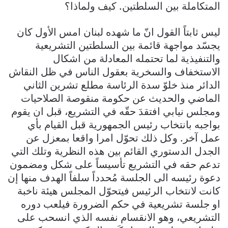
المتكاملة بين السلطتين. كيف ولماذا؟
ليس ثابتاً القول انّ ما شهده لبنان امس الأول كان
يجسّد مواجهة قائمة بين السلطتين التشريعية
والتنفيذية لما تحتمله المعادلة من اشكال
الاستخفاف والسخرية بعقول الناس في ظل النقاش
الدائر منذ خلوّ سدة الرئاسة مطلع تشرين الثاني
الماضي والحديث عن حكومة منقوصة الصلاحيات
ومجلس نيابي افتقدَ حقّه في التشريع، قبل ان يقوم
بواجبه بانتخاب رئيس الجمهورية قبل القيام بأي
عمل آخر. وكل ذلك تحوّل امرا واقعا بمعزل عن
الجدل الدستوري القائم بين هذه النظرية وتلك التي
تدعم حقه في التشريع تأسيساً على شكل ومضمون
دعوة رئيسه الى الجلسة مُحدداً سلفاً الهدف منها إن
كانت لانتخاب الرئيس فيتحوّل المجلس هيئة ناخبة
او جلسة تشريعية في حكم الضرورة فيلعب دوره
التشريعي، وهو الانقسام نفسه الذي انسحب على