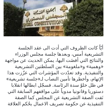
أيّاً كانت الظروف التي أدت الى عقد الجلسة
التشريعية أمس، وبعدها جلسة مجلس الوزراء
والنتائج التي أفضَت اليها، يمكن الحديث عن مواجهة
«وهمية» و«ملغومة» بين السلطتين التشريعية
والتنفيذية. وقد تعدّدت المؤشرات التي عزّزت هذا
الإتهام، وأخطرها تأمين النصاب لـ«جلسة تشريعية»
في ظل خلوّ سدة الرئاسة. فسجّل ابطالها انقلابا
دستوريا وقانونيا مدوياً على مواقفهم السابقة التي
نَفت الصفة التشريعية عن المجلس كما الصفة
التنفيذية عن حكومة تصريف الاعمال بحُكم العلاقة