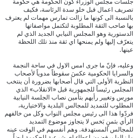
جلسات مجلس الوزراء كَون الحكومة هي حكومة
تصريف اعمال قبل خلو سدة الرئاسة، فكيف
بالنسبة الى كونها ما زالت تمارس مهمات لم يعترف
بها صاحب الثقة المطلوبة لتكتمل مواصفاتها
الدستورية وهو المجلس النيابي الجديد الذي لم
يتعرّف إليها ولم يمنحها اي ثقة منذ تلك اللحظة
عينها.
وعليه، فإنّ ما جرى امس الاول في ساحة النجمة
والسرايا الحكومية عكسَ سقوطاً مدوياً لأصحاب
النظرية الأولى التي قال أصحابها بضرورة أن ينتخب
المجلس رئيساً للجمهورية قبل «الانقلاب» الذي
مورِس وتغيير رأيهم بتأمين نصاب الجلسة النيابية
المطلوب للتمديد للمجالس البلدية والاختيارية،
فردّوا هذا الى رئيس مجلس النواب وكل من خالفهم
الرأي بثمنٍ بَخس لا يتجاوز موضوع التمديد
للمجالس المستهدفة. وهم أنفسهم في الوقت عينه
ما زالوا يرفضون إعطاء اي شرعية للحكومة ايضاً،