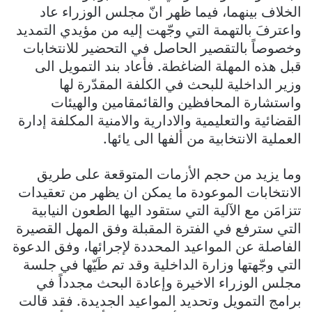
الخلاف بينهما، فيما ظهر انّ مجلس الوزراء عاد
واعترفَ بالتهمة التي وجّهت إليه من مؤيدي التمديد
وخصوصاً بالتقصير الحاصل في التحضير للانتخابات
قبل هذه المهلة الضاغطة. فأعاد بند التمويل الى
وزير الداخلية للبحث في الكلفة المقدّرة لها
واستشارة المحافظين والقائمقامين والهيئات
القضائية والتعليمية والادارية والامنية المكلفة إدارة
العملية الانتخابية من ألفها الى يائها.
وما يزيد من حجم الأزمات المتوقعة على طريق
الانتخابات الموعودة ما يمكن ان يظهر من تعقيدات
تتزامَن مع الآلية التي ستقود اليها الطعون النيابية
التي سترفع في الفترة المقبلة وفق المهل القصيرة
الفاصلة عن المواعيد المحددة لإجرائها، وفق الدعوة
التي وجّهتها وزارة الداخلية وقد تم طَيّها في جلسة
مجلس الوزراء الاخيرة وإعادة البحث مجدداً في
برامج التمويل وتحديد المواعيد الجديدة. فقد قالت