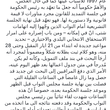
عام 1997 للأسباب عينها كما في حال العكس،
والأهمّ حكومياً أنه جعلَ ما تعهّد به رئيس الحكومة
في جلسة التمديد للقانون مجرد مناورات لا قيمة
قانونية ولا دستورية لها. فهو تعهّد قبل نهاية الجلسة
التشريعية أمام النواب الذين وجّهوا إليه اتهامات
شتى، انّ في إمكانه – ومن باب إصراره على امرار
الاستحقاق الانتخابي البلدي والاختياري – تحديد
مواعيد جديدة له ابتداء من 21 ايار المقبل وحتى 28
منه، وهو كلام ثبت بطلانه شكلاً ومضموناً لمجرد أنه
أرجَأ البحث في بند ملف التمويل، وكأنه لم يكن
مُدرجاً في متن جدول اعمالها بعد ظهر اليوم عينه،
الأمر الذي دفعَ المراقبين إلى البحث عن جديد قد
حصل وما زال غامضاً في الساعات القليلة التي
فصلت بين نهاية جلسة مجلس النواب قبل الظهر
وموعد جلسة الحكومة بعده، خصوصاً انّ هذه
الساعات شهدت لقاء ثنائياً بين رئيسي مجلس
النواب والحكومة وقد دفعته نتائجه الى ما اتخذه من
قرارات في الجلسة أبطلت تعهداته أمام المجلس