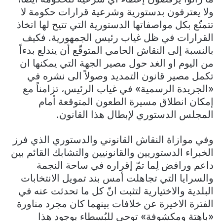
ولا يعترفون بدستورية وشرعية قرارات حكومة لا
تتمتّع بكل مواصفاتها الدستورية التي تتيح لها اتخاذ
القرارات في ظل غياب رئيس الجمهورية. فكيف
بالنسبة إلى النقاش الحامي المتوقّع أن يندلع بدءاً
من اليوم او الغد حول مصير الجهة التي يمكنها ان
تكمل مصير قانون التمديد وصولاً الى نشره في
«الجريدة الرسمية» في غياب الرئيس، تزامناً مع
إمكان انطلاق مسيرة الطعون المتوقعة أمام
المجلس الدستوري لإبطال هذا القانون.
وفي موازاة النقاش القانوني والدستوري الذي فرز
الخبراء الدستوريين والقانونيين والتشابك القائم بين
داعم ورافض لِما تمّ إقراره في ساحة النجمة
والسرايا التي تجاهلت أمس بند تمويل الانتخابات
البلدية والاختيارية لتثبت انّ كل ما تحدثت عنه في
الفترة الاخيرة عن خلافات بينهما كان مجرد مناورة
«باهتة ومكشوفة» توحي للبُسطاء بوجود هذا