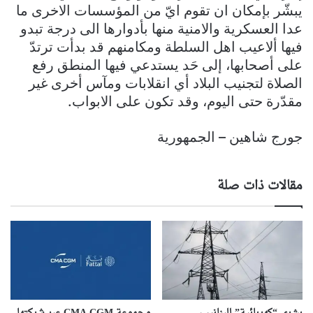
يبشّر بإمكان ان تقوم ايّ من المؤسسات الاخرى ما
عدا العسكرية والامنية منها بأدوارها الى درجة تبدو
فيها ألاعيب اهل السلطة ومكامنهم قد بدأت ترتدّ
على أصحابها، إلى حَد يستدعي فيها المنطق رفع
الصلاة لتجنيب البلاد أي انقلابات ومآس أخرى غير
مقدّرة حتى اليوم، وقد تكون على الابواب.
جورج شاهين – الجمهورية
مقالات ذات صلة