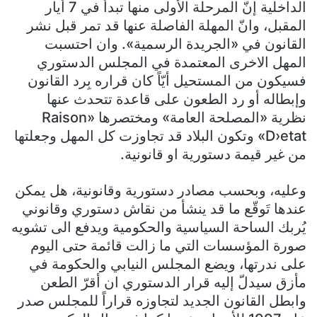
الداخلية إنّ المرحلة الأولى منها تبدأ في 7 أيار
المقبل، وانّ المهلة الفاصلة عنها قد تمر قبل نشر
القانون في «الجريدة الرسمية». وان احتسبت
المهل الاخرى المعتمدة في المجلس الدستوري
فسيكون من المستحيل أيّاً كان قراره بِرد القانون
وإبطاله أو رد الطعون على قاعدة تتحدث عنها
نظرية «المصلحة العامة» ومختصرها «Raison
D›etat» وتكون البلاد قد تجاوزت كل المهل وجعلتها
من غير قيمة دستورية او قانونية.
وعليه، وبحسب مصادر دستورية وقانونية، هل يمكن
عندها تَوقّع ما قد ينشأ من نقاش دستوري وقانوني
يُربك الساحة السياسية والحكومية ويدفع الى تشويه
صورة المؤسسات التي ما زالت قائمة حتى اليوم
على ندرتها، ويضع المجلس النيابي والحكومة في
مأزق سيدلّ إليه قرار الدستوري ان أقرّ الطعن
وابطل القانون الجديد لتجاوزه قراراً للمجلس صدر