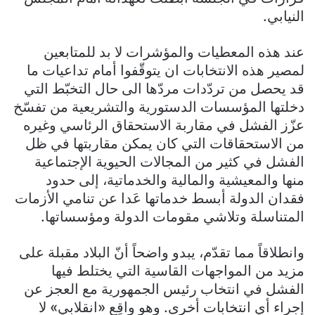
النيابي.
عند هذه المعطيات والمؤشرات لا بد للمتابعين
لمصير هذه الانتخابات ان يتوقّفوا أمام تداعيات ما
قد يحصل من تردّدات مردّها الى حال التخبّط التي
دخلتها المؤسسات الدستورية والتشريعية من تفسّخ
عزّز الفشل في مقاربة الاستحقاق الرئاسي وغيره
من الاستحقاقات التي كان يمكن مقاربتها في ظل
الفشل في كثير من المجالات الحيوية الإجتماعية
منها والمعيشية والمالية والخدماتية، إلى حدود
فقدان الدولة أبسط خدماتها عَدا عن تنامي الأزمات
المتناسلة وتلاشي مقومات الدولة ومؤسساتها.
وانطلاقاً مما تقدّم، يبدو واضحاً أنّ البلاد مقبلة على
مزيد من المواجهات القاسية التي يختلط فيها
الفشل في انتخاب رئيس الجمهورية مع العجز عن
إجراء أي انتخابات أخرى. وهو واقِع «انقلابي» لا