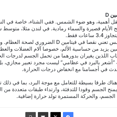
ن D
يقل أهمية، وهو ضوء الشمس. ففي الشتاء، خاصة في ا
بح الأيام قصيرة والسماء رمادية. في لندن مثلا، متو
اعات فقط.
وقلة التعرض للشمس تعني نقصا في فيتامين D الضروري
ين يزيد من حساسية الألم، خصوصا آلام العضلات والعظا
تئاب اللذين يغيران بدورهما من تحمل الجسم لدرجات الح
ة “أشعر بالبرد في عظامي” ليست مجرد تعبير مجازي، 
دث في أجسامنا مع انخفاض درجات الحرارة.
 هناك طرقا بسيطة للتعامل مع موجة البرد، بما في ذلك 
يمنح الجسم وقودا للتدفئة، وارتداء طبقات متعددة من ا
 الجسم، والحركة المستمرة تولد حرارة إضافية.
فيسبوك
‫X
مشاركة عبر البريد
طباعة