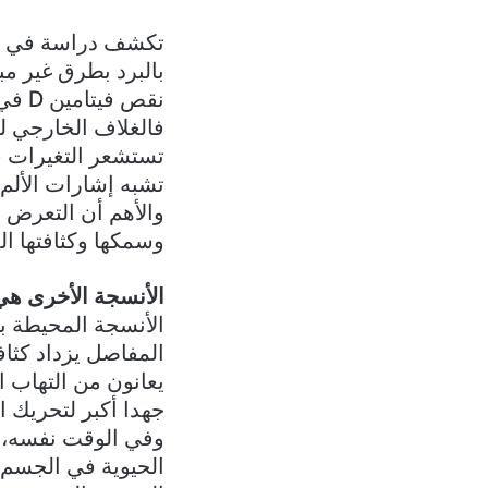
تكشف دراسة في علم
بالبرد بطرق غير مب
نقص فيتامين D في الشتاء.
فالغلاف الخارجي 
تستشعر التغيرات ف
تشبه إشارات الألم،
والأهم أن التعرض ا
وسمكها وكثافتها ال
الأنسجة الأخرى هي 
الأنسجة المحيطة با
المفاصل يزداد كثا
يعانون من التهاب ا
جهدا أكبر لتحريك 
وفي الوقت نفسه، ي
الحيوية في الجسم.