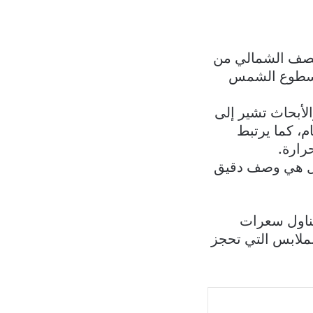
لنصف الشمالي من
سط سطوع الشمس
 لصحة العظام. والأبحاث تشير إلى
م، كما يرتبط
رارة.
بل هي وصف دقيق
تناول سعرات
لملابس التي تحجز