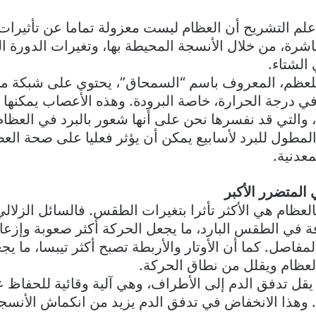
 التشريح أن العظام ليست معزولة تماما عن تأثيرات ال
اشرة، من خلال الأنسجة المحيطة بها، وتغيرات الدورة ا
للعظم، المعروف باسم “السمحاق”، يحتوي على شبكة من
ي درجة الحرارة، خاصة البرودة. وهذه الأعصاب يمكنها
 والتي قد نفسرها نحن على أنها شعور بالبرد في العظام
لمطول للبرد لأسابيع يمكن أن يؤثر فعليا على صحة العظ
معدنية.
المتضرر الأكبر
لعظام هي الأكثر تأثرا بتغيرات الطقس. فالسائل الزلال
فة في الطقس البارد، ما يجعل الحركة أكثر صعوبة وإزعا
لمفاصل. كما أن الأوتار والأربطة تصبح أكثر تيبسا، ما ي
العظام ويقلل من نطاق الحركة.
قل تدفق الدم إلى الأطراف، وهي آلية وقائية للحفاظ ع
 وهذا الانخفاض في تدفق الدم يزيد من انكماش الأنسج