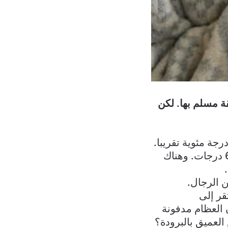
ة مسلم بها. لكن
المعروف أن جسم الإنسان مصمم للعمل بكفاءة عند درجة حرارة 37 درجة مئوية تقريبا.
لكن أطرافنا مثل اليدين والقدمين يمكن أن تكون أكثر برودة بما يصل إلى 6 درجات. وهناك
ن الرجال.
قر إلى
 العظام مدفونة
العميق بالبرودة؟