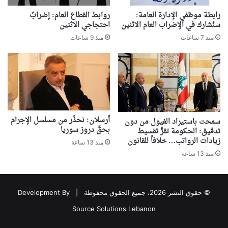
رابطة موظفي الإدارة العامة:
روابط القطاع العام: إضرابٌ
سنُشارك في الإضراب العام الاثنين
احتجاجي الاثنين
منذ 7 ساعات
منذ 9 ساعات
أرسلان: نحذّر من مسلسل الإجرام
سمحت باستيراد الفيول من دون
بحقّ دروز سوريا
تدقيق: الحكومة تقرُّ تقسيط
زيادات الرواتب… خلافاً للقانون
منذ 13 ساعة
منذ 13 ساعة
© حقوق النشر 2026، جميع الحقوق محفوظة |
Development By
Source Solutions Lebanon