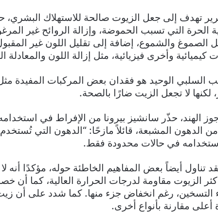
تكرير تهدف إلى جعل الزيوت صالحة للاستهلاك البشري، 
 الحرة التي تسبب الحموضة، وإزالة الروائح غير المرغوب
ل الصموغ والشموع، إضافة إلى تقليل اللون غير المقبول
كيميائية وأخرى فيزيائية، مثل إزالة اللون والمعادلة الك
نب السلبي الوحيد هو فقدان بعض المركبات المفيدة مث
 لكنها لا تجعل الزيت ضارًا بالصحة.
وز الهند، حذّر سانشيز بيرونا من الإفراط في استخدامه
الدهون المشبعة، قائلاً مازحًا: “الدهون التي تُستخدم ل
استخدامه في حالات محدودة فقط.
د تناول أيضاً بعض المفاهيم الخاطئة حوله، مؤكدًا أنه ل
أكثر الزيوت مقاومة لدرجات الحرارة العالية، كما أن خصا
ء التسخين، رغم انخفاض جزء منها. كما شدد على أن زيت 
ة أعلى مقارنة بأنواع أخرى.