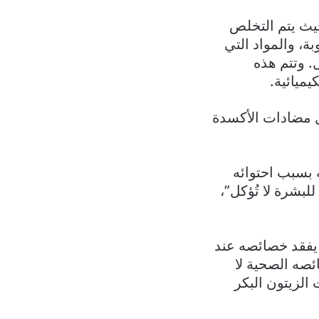
حيث يتم التخلص
ة، والمواد التي
. وتتم هذه
يميائية.
ل مضادات الأكسدة
 بسبب احتوائه
لبشرة لا تُؤكل”،
ا يفقد خصائصه عند
ئصه الصحية لا
الزيتون البكر