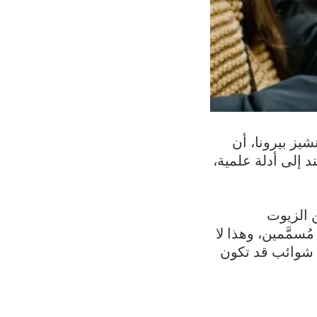
ي الإسباني (CSIC)، خافيير سانشيز بيرونا، أن
د إلى أدلة علمية،
ُستهلك على نطاق واسع عالميًا، قائلاً: “58٪ من الزيوت
مًّا لكان 98٪ أو 99٪ من السكان مُسمَّمين، وهذا لا
ة شوائب قد تكون