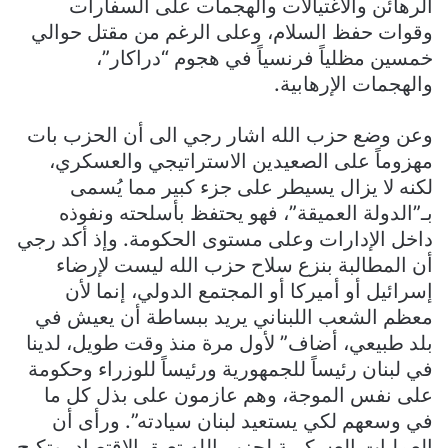
الرهائن والاغتيالات والهجمات على السفارات
وقوات حفظ السلام، وعلى الرغم من مقتل حوالي
خمسين مظلياً فرنسياً في هجوم “دراكار”،
والهجمات الإرهابية.
وعن وضع حزب الله اشار رجي الى أن الحزب بات
مهزوماً على الصعيدين الاستراتيجي والعسكري،
لكنه لا يزال يسيطر على جزء كبير مما يُسمى
بـ”الدولة العميقة”، فهو يحتفظ بأسلحته ونفوذه
داخل الإدارات وعلى مستوى الحكومة. وإذ أكد رجي
أن المطالبة بنزع سلاح حزب الله ليست لإرضاء
إسرائيل أو أميركا أو المجتمع الدولي، إنما لأن
معظم الشعب اللبناني يريد ببساطة أن يعيش في
بلد طبيعي، أضاف” لأول مرة منذ وقت طويل، لدينا
في لبنان رئيساً للجمهورية ورئيساً للوزراء وحكومة
على نفس الموجة، وهم عازمون على بذل كل ما
في وسعهم لكي يستعيد لبنان سيادته”. ورأى أن
العمليات العسكرية لحزب الله تعيق الاقتصاد، وتكبح